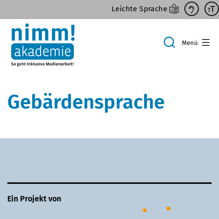
Zum
Leichte Sprache
Inhalt
springen
Menü
Suche
Gebärdensprache
Ein Projekt von