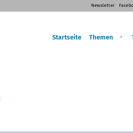
Newsletter
Faceb
Startseite
Themen
Men
öffn
m